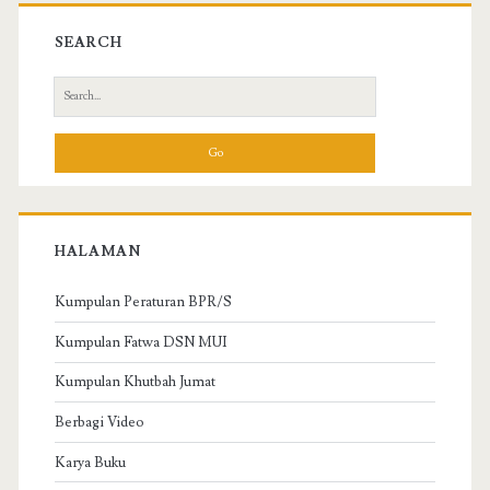
SEARCH
S
e
a
r
c
h
f
HALAMAN
o
r
Kumpulan Peraturan BPR/S
:
Kumpulan Fatwa DSN MUI
Kumpulan Khutbah Jumat
Berbagi Video
Karya Buku