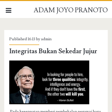
ADAM JOYO PRANOTO
BERANDA
Published 16:13 by admin
PROFIL
Integritas Bukan Sekedar Jujur
PRESENTASI
ARSIP
HUBUNGI
Pada kesenpatan memberi pembekalan pegawai baru,