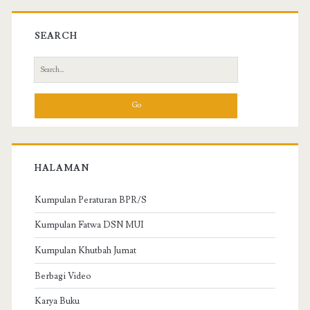
SEARCH
S
e
a
r
c
h
f
HALAMAN
o
r
Kumpulan Peraturan BPR/S
:
Kumpulan Fatwa DSN MUI
Kumpulan Khutbah Jumat
Berbagi Video
Karya Buku