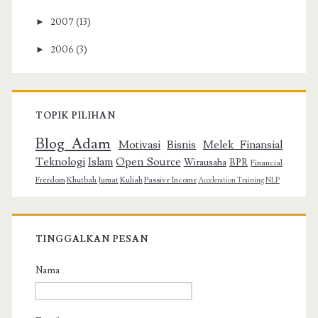
►
2007
(13)
►
2006
(3)
TOPIK PILIHAN
Blog Adam
Motivasi
Bisnis
Melek Finansial
Teknologi
Islam
Open Source
Wirausaha
BPR
Financial
Freedom
Khutbah Jumat
Kuliah
Passive Income
Acceleration Training
NLP
TINGGALKAN PESAN
Nama