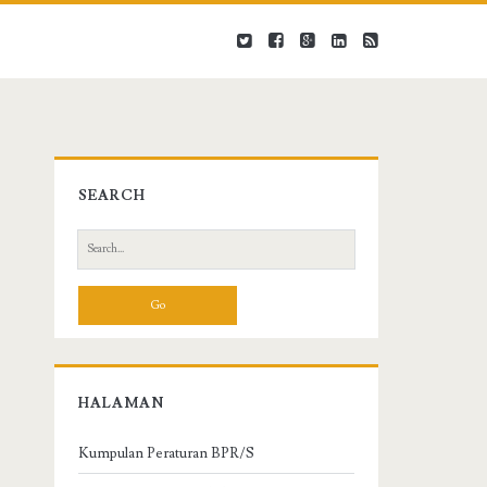
SEARCH
S
e
a
r
c
h
f
HALAMAN
o
r
Kumpulan Peraturan BPR/S
: