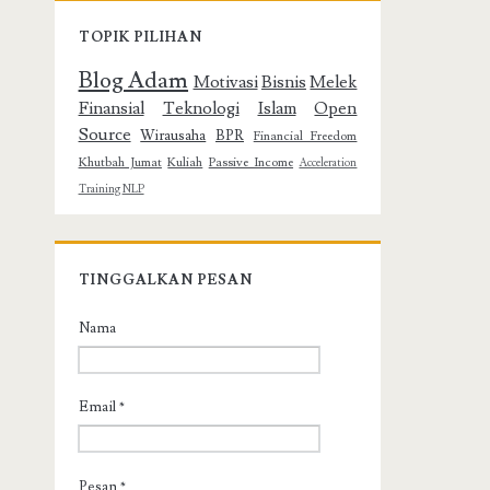
TOPIK PILIHAN
Blog Adam
Motivasi
Bisnis
Melek
Finansial
Teknologi
Islam
Open
Source
Wirausaha
BPR
Financial Freedom
Khutbah Jumat
Kuliah
Passive Income
Acceleration
Training
NLP
TINGGALKAN PESAN
Nama
Email
*
Pesan
*