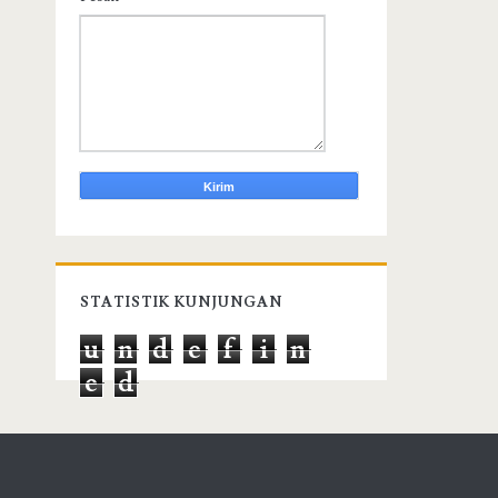
STATISTIK KUNJUNGAN
u
n
d
e
f
i
n
e
d