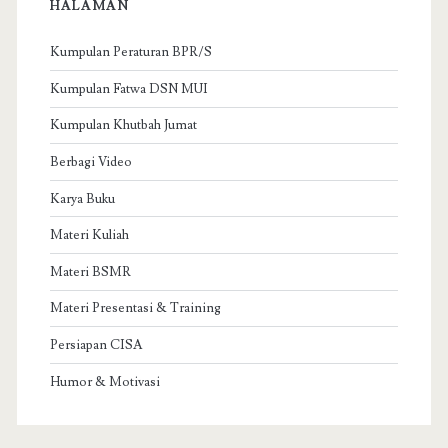
f
HALAMAN
o
r
Kumpulan Peraturan BPR/S
:
Kumpulan Fatwa DSN MUI
Kumpulan Khutbah Jumat
Berbagi Video
Karya Buku
Materi Kuliah
Materi BSMR
Materi Presentasi & Training
Persiapan CISA
Humor & Motivasi