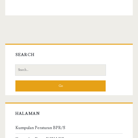
SEARCH
S
e
a
r
c
h
f
HALAMAN
o
r
Kumpulan Peraturan BPR/S
: