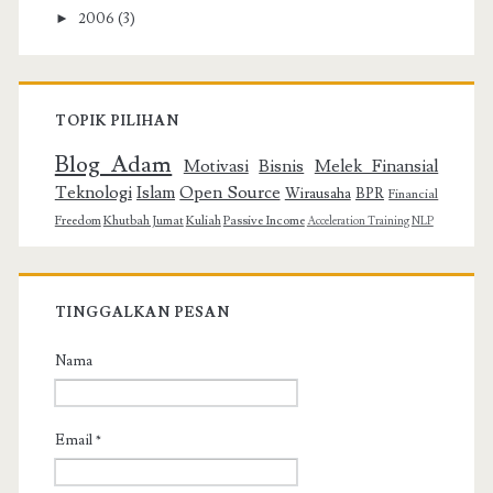
►
2006
(3)
TOPIK PILIHAN
Blog Adam
Motivasi
Bisnis
Melek Finansial
Teknologi
Islam
Open Source
Wirausaha
BPR
Financial
Freedom
Khutbah Jumat
Kuliah
Passive Income
Acceleration Training
NLP
TINGGALKAN PESAN
Nama
Email
*